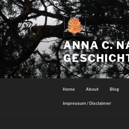
Zum
Inhalt
springen
ANNA C. 
GESCHICH
Home
About
Blog
Impressum / Disclaimer