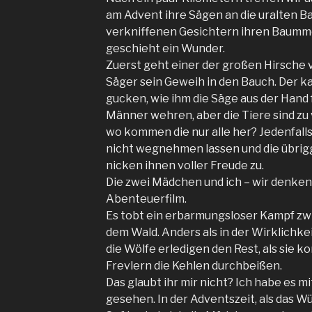
am Advent ihre Sägen an die uralten B
verkniffenen Gesichtern ihren Baummor
geschieht ein Wunder.
Zuerst geht einer der großen Hirsche 
Säger sein Geweih in den Bauch. Der ka
gucken, wie ihm die Säge aus der Hand fä
Männer wehren, aber die Tiere sind zu
wo kommen die nur alle her? Jedenfalls
nicht wegnehmen lassen und die übri
nicken ihnen voller Freude zu.
Die zwei Mädchen und ich – wir denken 
Abenteuerfilm.
Es tobt ein erbarmungsloser Kampf z
dem Wald. Anders als in der Wirklichke
die Wölfe erledigen den Rest, als sie
Frevlern die Kehlen durchbeißen.
Das glaubt ihr mir nicht? Ich habe es 
gesehen. In der Adventszeit, als das 