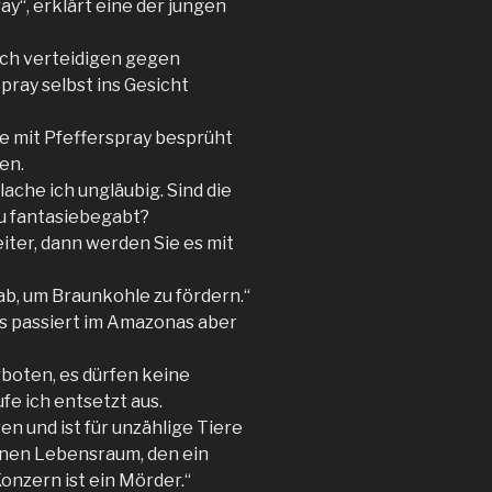
y“, erklärt eine der jungen
sich verteidigen gegen
pray selbst ins Gesicht
sie mit Pfefferspray besprüht
en.
lache ich ungläubig. Sind die
zu fantasiebegabt?
iter, dann werden Sie es mit
ab, um Braunkohle zu fördern.“
as passiert im Amazonas aber
rboten, es dürfen keine
e ich entsetzt aus.
en und ist für unzählige Tiere
inen Lebensraum, den ein
Konzern ist ein Mörder.“