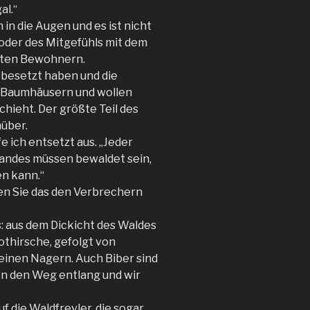
al.“
in die Augen und es ist nicht
 oder des Mitgefühls mit dem
lten Bewohnern.
 besetzt haben und die
n Baumhäusern und wollen
hieht. Der größte Teil des
nüber.
e ich entsetzt aus. „Jeder
Landes müssen bewaldet sein,
n kann.“
gen Sie das den Verbrechern
: aus dem Dickicht des Waldes
thirsche, gefolgt von
einen Nagern. Auch Biber sind
en den Weg entlang und wir
f die Waldfrevler, die sogar