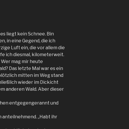
es liegt kein Schnee. Bin
, in eine Gegend, die ich
ige Luft ein, die vor allem die
e ich diesmal, kilometerweit.
. Wer mag mir heute
? Das letzte Mal war es ein
 plötzlich mitten im Weg stand
ließlich wieder im Dickicht
em anderen Wald. Aber dieser
chen entgegengerannt und
ich anteilnehmend. „Habt ihr