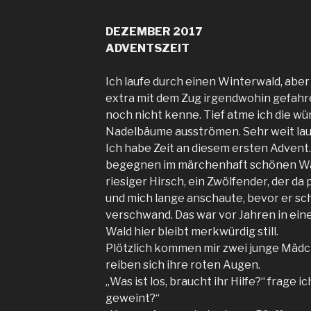
DEZEMBER 2017
ADVENTSZEIT
Ich laufe durch einen Winterwald, aber 
extra mit dem Zug irgendwohin gefahren
noch nicht kenne. Tief atme ich die würz
Nadelbäume ausströmen. Sehr weit lauf
Ich habe Zeit an diesem ersten Advent
begegnen im märchenhaft schönen Wald
riesiger Hirsch, ein Zwölfender, der da
und mich lange anschaute, bevor er sch
verschwand. Das war vor Jahren in ein
Wald hier bleibt merkwürdig still.
Plötzlich kommen mir zwei junge Mäd
reiben sich ihre roten Augen.
„Was ist los, braucht ihr Hilfe?“ frage 
geweint?“