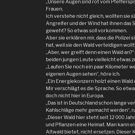
„Unsere Augen sind rot vom Pfefferspra
Frauen.
Ich verstehe nicht gleich, wollten sie 
Angreifer und der Wind hat ihnen das S
geweht? So etwas soll vorkommen.
Aber sie erklären mir, dass die Polizei 
hat, weil sie den Wald verteidigen wollt
„Aber, wer greift denn einen Wald an?“ 
beiden jungen Leute vielleicht etwas 
„Laufen Sie noch ein paar Kilometer we
eigenen Augen sehen“, höre ich.
„Ein Energiekonzern holzt einen Wald 
Mir verschlägt es die Sprache. So etw
doch nicht hier in Europa.
„Das ist in Deutschland schon lange ve
Kahlschläge mehr gemacht werden“, ruf
„Dieser Wald hier steht seit 12 000 Jahr
und Pflanzen eine Heimat. Man kann e
Altwald bietet, nicht ersetzen. Dieser 