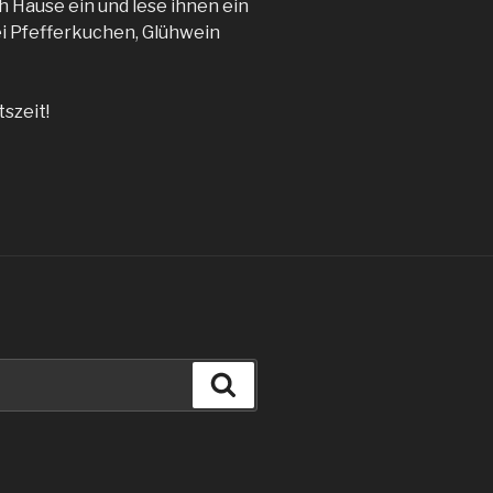
h Hause ein und lese ihnen ein
i Pfefferkuchen, Glühwein
szeit!
Suche