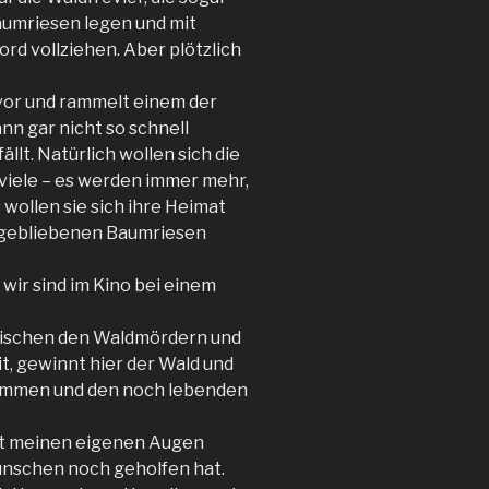
aumriesen legen und mit
d vollziehen. Aber plötzlich
vor und rammelt einem der
nn gar nicht so schnell
llt. Natürlich wollen sich die
 viele – es werden immer mehr,
 wollen sie sich ihre Heimat
ggebliebenen Baumriesen
wir sind im Kino bei einem
wischen den Waldmördern und
it, gewinnt hier der Wald und
 kommen und den noch lebenden
mit meinen eigenen Augen
Wünschen noch geholfen hat.