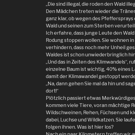
„Die sind illegal, die roden den Wald illeg
Den Mädchen treten wieder die Tränen 
ganz klar, ob wegen des Pfeffersprays
Wald und seinen zum Sterben verurtei
Ich erfahre, dass junge Leute den Wald
Rodung stoppen wollen. Sie wohnen i
verhindern, dass noch mehr Unheil gesc
Waldes ist schon unwiederbringlich hi
„Und das in Zeiten des Klimwandels“, ruf
einzelne Baum ist wichtig, 40% eines 
damit der Klimawandel gestoppt werde
„Na, dann gehen Sie mal da hin und sa
dort!“
Plötzlich passiert etwas Merkwürdiges
kommen viele Tiere, voran mächtige Ro
Wildschweinen, Rehen, Füchsen und kl
dabei, Luchse und Wildkatzen. Sie lauf
folgen ihnen. Was ist hier los?
Nach ein paar Kilometern treffen wir au